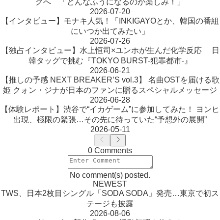
グへ 「どんなふうになるのか楽しみ！」
2026-07-20
【インタビュー】モナキ人気！「INKIGAYOとか、韓国の番組
にいつか出てみたい」
2026-07-26
【独占インタビュー】水上恒司×ユンホが生んだ化学反応 日
韓タッグで挑む『TOKYO BURST-犯罪都市-』
2026-06-21
【推しの予感 NEXT BREAKER’S vol.3】 名曲OSTを届ける歌
姫 クォン・ジナが日本のファンに贈るスペシャルメッセージ
2026-06-28
【体験レポート】渋谷で“イカゲーム”に参加してみた！ ヨンヒ
出現、極限の緊張…その先に待っていた“予想外の展開”
2026-05-11
0 Comments
No comment(s) posted.
NEWEST
TWS、日本2枚目シングル「SODA SODA」発売…東京で初ス
テージも披露
2026-08-06