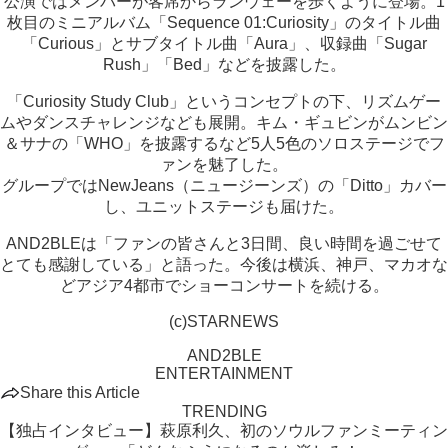
公演ではメンバーが客席からランウェーを歩くように登場。1
枚目のミニアルバム「Sequence 01:Curiosity」のタイトル曲
「Curious」とサブタイトル曲「Aura」、収録曲「Sugar
Rush」「Bed」などを披露した。
「Curiosity Study Club」というコンセプトの下、リズムゲー
ムやダンスチャレンジなども展開。キム・ギュビンがムンビン
＆サナの「WHO」を披露するなど5人5色のソロステージでフ
ァンを魅了した。
グループではNewJeans（ニュージーンズ）の「Ditto」カバー
し、ユニットステージも届けた。
AND2BLEは「ファンの皆さんと3日間、良い時間を過ごせて
とても感謝している」と語った。今後は横浜、神戸、マカオな
どアジア4都市でショーコンサートを続ける。
(c)STARNEWS
AND2BLE
ENTERTAINMENT
Share this Article
TRENDING
【独占インタビュー】萩原利久、初のソウルファンミーティン