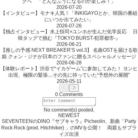
グへ 「どんなふうになるのか楽しみ！」
2026-07-20
【インタビュー】モナキ人気！「INKIGAYOとか、韓国の番組
にいつか出てみたい」
2026-07-26
【独占インタビュー】水上恒司×ユンホが生んだ化学反応 日
韓タッグで挑む『TOKYO BURST-犯罪都市-』
2026-06-21
【推しの予感 NEXT BREAKER’S vol.3】 名曲OSTを届ける歌
姫 クォン・ジナが日本のファンに贈るスペシャルメッセージ
2026-06-28
【体験レポート】渋谷で“イカゲーム”に参加してみた！ ヨンヒ
出現、極限の緊張…その先に待っていた“予想外の展開”
2026-05-11
0 Comments
No comment(s) posted.
NEWEST
SEVENTEENのDINO『サブキャラ』Picheolin、新曲「Party
Rock Rock (prod. Hitchhiker) 」のMVを公開！ 両親もサプラ
イズ出演