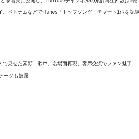
デオなどを着実に公開し、YouTubeチャンネルの累計再生回数は
イ、ベトナムなどでiTunes「トップソング」チャート1位を
ミで見せた素顔 歌声、名場面再現、客席交流でファン魅了
ステージも披露