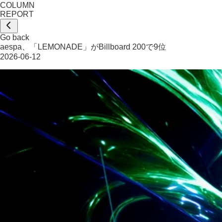
COLUMN
REPORT
Go back
aespa、「LEMONADE」がBillboard 200で9位
2026-06-12