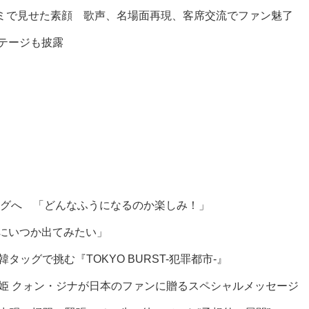
ミで見せた素顔 歌声、名場面再現、客席交流でファン魅了
ステージも披露
グへ 「どんなふうになるのか楽しみ！」
組にいつか出てみたい」
グで挑む『TOKYO BURST-犯罪都市-』
を届ける歌姫 クォン・ジナが日本のファンに贈るスペシャルメッセージ