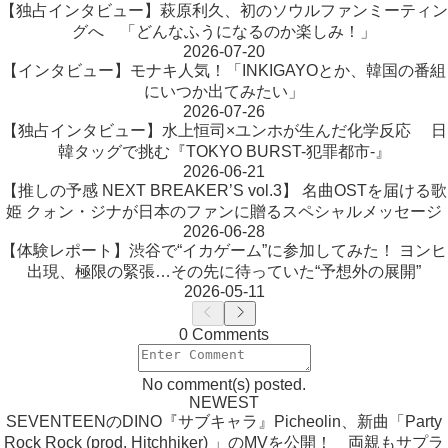
【独占インタビュー】萩原利久、初のソウルファンミーティン
グへ 「どんなふうになるのか楽しみ！」
2026-07-20
【インタビュー】モナキ人気！「INKIGAYOとか、韓国の番組
にいつか出てみたい」
2026-07-26
【独占インタビュー】水上恒司×ユンホが生んだ化学反応 日
韓タッグで挑む『TOKYO BURST-犯罪都市-』
2026-06-21
【推しの予感 NEXT BREAKER’S vol.3】 名曲OSTを届ける歌
姫 クォン・ジナが日本のファンに贈るスペシャルメッセージ
2026-06-28
【体験レポート】渋谷で“イカゲーム”に参加してみた！ ヨンヒ
出現、極限の緊張…その先に待っていた“予想外の展開”
2026-05-11
0 Comments
No comment(s) posted.
NEWEST
SEVENTEENのDINO『サブキャラ』Picheolin、新曲「Party
Rock Rock (prod. Hitchhiker) 」のMVを公開！ 両親もサプラ