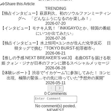
Share this Article
TRENDING
【独占インタビュー】萩原利久、初のソウルファンミーティン
グへ 「どんなふうになるのか楽しみ！」
2026-07-20
【インタビュー】モナキ人気！「INKIGAYOとか、韓国の番組
にいつか出てみたい」
2026-07-26
【独占インタビュー】水上恒司×ユンホが生んだ化学反応 日
韓タッグで挑む『TOKYO BURST-犯罪都市-』
2026-06-21
【推しの予感 NEXT BREAKER’S vol.3】 名曲OSTを届ける歌
姫 クォン・ジナが日本のファンに贈るスペシャルメッセージ
2026-06-28
【体験レポート】渋谷で“イカゲーム”に参加してみた！ ヨンヒ
出現、極限の緊張…その先に待っていた“予想外の展開”
2026-05-11
0 Comments
No comment(s) posted.
NEWEST