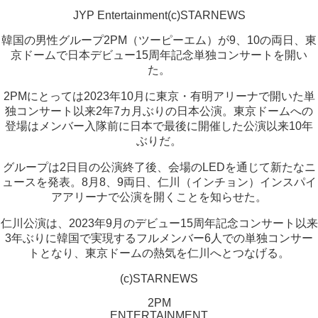
JYP Entertainment(c)STARNEWS
韓国の男性グループ2PM（ツーピーエム）が9、10の両日、東
京ドームで日本デビュー15周年記念単独コンサートを開い
た。
2PMにとっては2023年10月に東京・有明アリーナで開いた単
独コンサート以来2年7カ月ぶりの日本公演。東京ドームへの
登場はメンバー入隊前に日本で最後に開催した公演以来10年
ぶりだ。
グループは2日目の公演終了後、会場のLEDを通じて新たなニ
ュースを発表。8月8、9両日、仁川（インチョン）インスパイ
アアリーナで公演を開くことを知らせた。
仁川公演は、2023年9月のデビュー15周年記念コンサート以来
3年ぶりに韓国で実現するフルメンバー6人での単独コンサー
トとなり、東京ドームの熱気を仁川へとつなげる。
(c)STARNEWS
2PM
ENTERTAINMENT