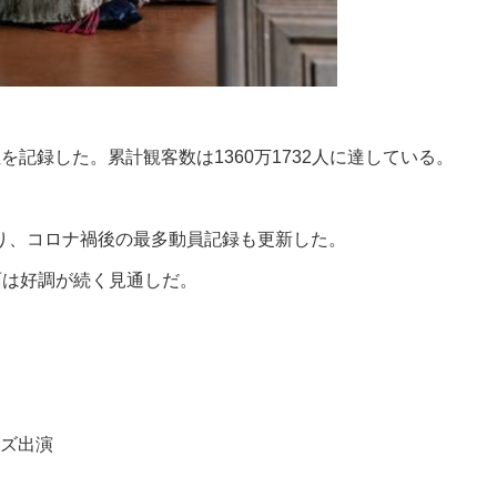
記録した。累計観客数は1360万1732人に達している。
回り、コロナ禍後の最多動員記録も更新した。
面は好調が続く見通しだ。
ライズ出演