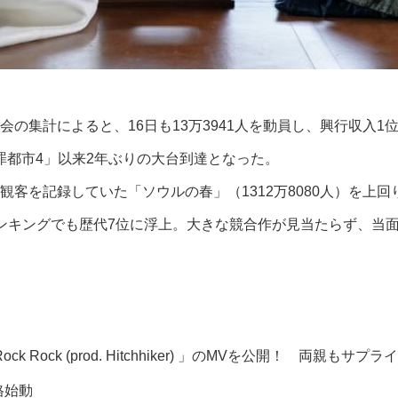
集計によると、16日も13万3941人を動員し、興行収入1位を
犯罪都市4」以来2年ぶりの大台到達となった。
客を記録していた「ソウルの春」（1312万8080人）を上
ンキングでも歴代7位に浮上。大きな競合作が見当たらず、当
ock Rock (prod. Hitchhiker) 」のMVを公開！ 両親もサプ
格始動