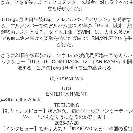
きることを光栄に思う」とコメント。来場者に対し安全への注
意を呼びかけた。
BTSは3月20日午後1時、フルアルバム「アリラン」を発表す
る。フルメンバーでのアルバムは2022年の「Proof」以来、約
3年9カ月ぶりとなる。タイトル曲「SWIM」は、人生の波の中
でも前に進み続ける姿勢を描いた楽曲で、RMが作詞全体を手
がけた。
さらに21日午後8時には、ソウル市の光化門広場一帯でカムバ
ックショー「BTS THE COMEBACK LIVE｜ARIRANG」を開
催する。公演の模様はNetflixで生中継される。
(c)STARNEWS
BTS
ENTERTAINMENT
Share this Article
TRENDING
【独占インタビュー】萩原利久、初のソウルファンミーティン
グへ 「どんなふうになるのか楽しみ！」
2026-07-20
【インタビュー】モナキ人気！「INKIGAYOとか、韓国の番組