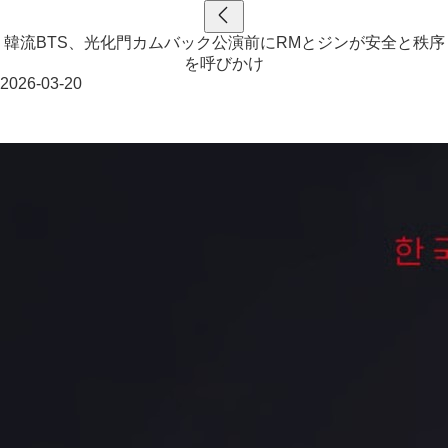
韓流BTS、光化門カムバック公演前にRMとジンが安全と秩序
を呼びかけ
2026-03-20