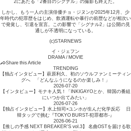
2にあたる「2番目のシグナル」の撮影も終えた。
しかし、もう一人の主演俳優チョ・ジヌンが2025年12月、少
年時代の犯罪歴をはじめ、飲酒運転や暴行の前歴などが相次い
で発覚し、引退を宣言。この影響で「シグナル2」は公開の見
通しが不透明になっている。
(c)STARNEWS
イ・ジェフン
DRAMA / MOVIE
Share this Article
TRENDING
【独占インタビュー】萩原利久、初のソウルファンミーティン
グへ 「どんなふうになるのか楽しみ！」
2026-07-20
【インタビュー】モナキ人気！「INKIGAYOとか、韓国の番組
にいつか出てみたい」
2026-07-26
【独占インタビュー】水上恒司×ユンホが生んだ化学反応 日
韓タッグで挑む『TOKYO BURST-犯罪都市-』
2026-06-21
【推しの予感 NEXT BREAKER’S vol.3】 名曲OSTを届ける歌