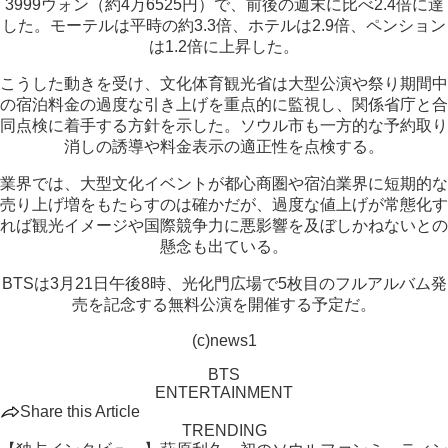
3999ウォン（約4万6525円）で、前後の週末に比べ2.4倍に達
した。モーテルは平時の約3.3倍、ホテルは2.9倍、ペンション
は1.2倍に上昇した。
こうした動きを受け、文化体育観光省は大型公演や祭り期間中
の宿泊料金の過度な引き上げを重点的に監視し、関係省庁と合
同点検に着手する方針を示した。ソウル市も一方的な予約取り
消しの誘導や料金表示の適正性を点検する。
業界では、大型文化イベントが都心商圏や宿泊業界に短期的な
売り上げ増をもたらすのは確かだが、過度な値上げが常態化す
れば観光イメージや国際競争力に悪影響を及ぼしかねないとの
懸念も出ている。
BTSは3月21日午後8時、光化門広場で5枚目のフルアルバム発
売を記念する無料公演を開催する予定だ。
(c)news1
BTS
ENTERTAINMENT
Share this Article
TRENDING