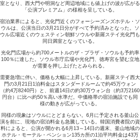
室となり、西大門や明洞など周辺地域にも値上げの波が広がる
「公演プレミアム」の様相を呈している。
宿泊業界によると、光化門近くのフォーシーズンズホテル・ソ
ウルは、公演当日の3月21日分がすべて予約済みとなった。ソ
ウル広場近くのウェスティン朝鮮ソウルや新羅ステイ光化門も
同日満室となっている。
光化門広場から約700メートルのザ・プラザ・ソウルも予約率
100％に達した。ソウル市庁広場や光化門、徳寿宮を望む立地
が需要を押し上げたとみられる。
需要急増に伴い、価格も大幅に上昇している。新羅ステイ西大
門の3月21日1泊料金はスタンダードルームで約45万ウォン
（約4万8240円）と、前週14日の約30万ウォン台（約3万2160
円台）に比べ約50％高い水準だ。中価格帯の宿泊施設でも同
様の動きが広がっている。
同様の現象はソウルにとどまらない。6月に予定される釜山公
演を前に、現地の宿泊料金も急騰している。韓国消費者院の資
料によると、公演が開かれる6月13～14日の週末、釜山地域の
ホテル・モーテル・ペンション135カ所の1泊平均料金は43万