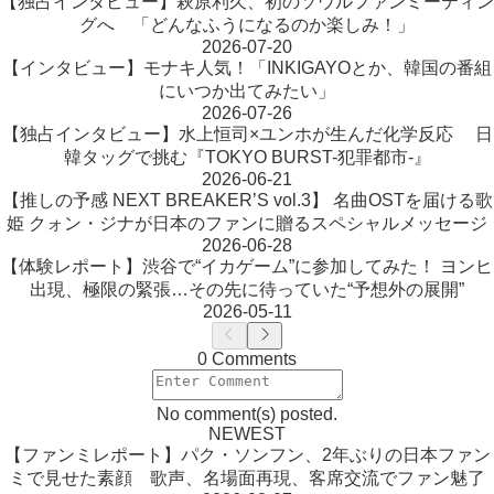
【独占インタビュー】萩原利久、初のソウルファンミーティン
グへ 「どんなふうになるのか楽しみ！」
2026-07-20
【インタビュー】モナキ人気！「INKIGAYOとか、韓国の番組
にいつか出てみたい」
2026-07-26
【独占インタビュー】水上恒司×ユンホが生んだ化学反応 日
韓タッグで挑む『TOKYO BURST-犯罪都市-』
2026-06-21
【推しの予感 NEXT BREAKER’S vol.3】 名曲OSTを届ける歌
姫 クォン・ジナが日本のファンに贈るスペシャルメッセージ
2026-06-28
【体験レポート】渋谷で“イカゲーム”に参加してみた！ ヨンヒ
出現、極限の緊張…その先に待っていた“予想外の展開”
2026-05-11
0 Comments
No comment(s) posted.
NEWEST
【ファンミレポート】パク・ソンフン、2年ぶりの日本ファン
ミで見せた素顔 歌声、名場面再現、客席交流でファン魅了