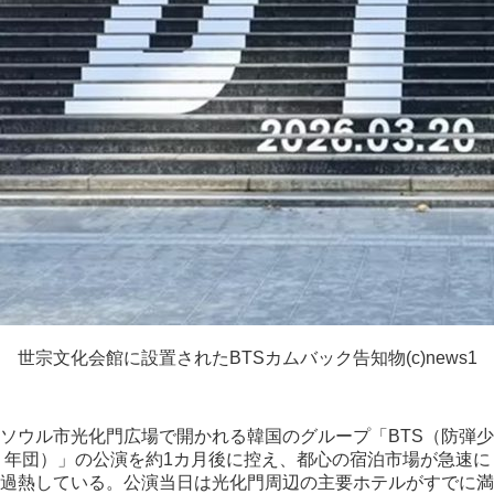
世宗文化会館に設置されたBTSカムバック告知物(c)news1
ソウル市光化門広場で開かれる韓国のグループ「BTS（防弾少
年団）」の公演を約1カ月後に控え、都心の宿泊市場が急速に
過熱している。公演当日は光化門周辺の主要ホテルがすでに満