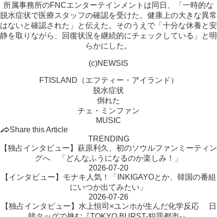
所属事務所のFNCエンターテインメントは同日、「一時的な
脱水症状で医療スタッフの確認を受けた。健康上の大きな異常
はないと確認された」と伝えた。そのうえで「十分な休養と安
静を取りながら、回復状況を継続的にチェックしている」と明
らかにした。
(c)NEWSIS
FTISLAND（エフティー・アイランド）
脱水症状
倒れた
チェ・ミンファン
MUSIC
Share this Article
TRENDING
【独占インタビュー】萩原利久、初のソウルファンミーティン
グへ 「どんなふうになるのか楽しみ！」
2026-07-20
【インタビュー】モナキ人気！「INKIGAYOとか、韓国の番組
にいつか出てみたい」
2026-07-26
【独占インタビュー】水上恒司×ユンホが生んだ化学反応 日
韓タッグで挑む『TOKYO BURST-犯罪都市-』