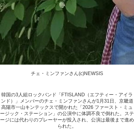
チェ・ミンファンさん(c)NEWSIS
韓国の3人組ロックバンド「FTISLAND（エフティー・アイラ
ンド）」メンバーのチェ・ミンファンさんが1月31日、京畿道
高陽市一山キンテックスで開かれた「2026 ファースト・ミュ
ージック・ステーション」の公演中に体調不良で倒れた。ステ
ージには代わりのプレーヤーが投入され、公演は最後まで進め
られた。