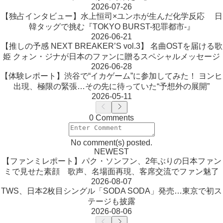
2026-07-26
【独占インタビュー】水上恒司×ユンホが生んだ化学反応 日
韓タッグで挑む『TOKYO BURST-犯罪都市-』
2026-06-21
【推しの予感 NEXT BREAKER’S vol.3】 名曲OSTを届ける歌
姫 クォン・ジナが日本のファンに贈るスペシャルメッセージ
2026-06-28
【体験レポート】渋谷で“イカゲーム”に参加してみた！ ヨンヒ
出現、極限の緊張…その先に待っていた“予想外の展開”
2026-05-11
0 Comments
No comment(s) posted.
NEWEST
【ファンミレポート】パク・ソンフン、2年ぶりの日本ファン
ミで見せた素顔 歌声、名場面再現、客席交流でファン魅了
2026-08-07
TWS、日本2枚目シングル「SODA SODA」発売…東京で初ス
テージも披露
2026-08-06