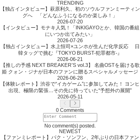
TRENDING
【独占インタビュー】萩原利久、初のソウルファンミーティン
グへ 「どんなふうになるのか楽しみ！」
2026-07-20
【インタビュー】モナキ人気！「INKIGAYOとか、韓国の番組
にいつか出てみたい」
2026-07-26
【独占インタビュー】水上恒司×ユンホが生んだ化学反応 日
韓タッグで挑む『TOKYO BURST-犯罪都市-』
2026-06-21
【推しの予感 NEXT BREAKER’S vol.3】 名曲OSTを届ける歌
姫 クォン・ジナが日本のファンに贈るスペシャルメッセージ
2026-06-28
【体験レポート】渋谷で“イカゲーム”に参加してみた！ ヨンヒ
出現、極限の緊張…その先に待っていた“予想外の展開”
2026-05-11
0 Comments
No comment(s) posted.
NEWEST
【ファンミレポート】パク・ソンフン、2年ぶりの日本ファン