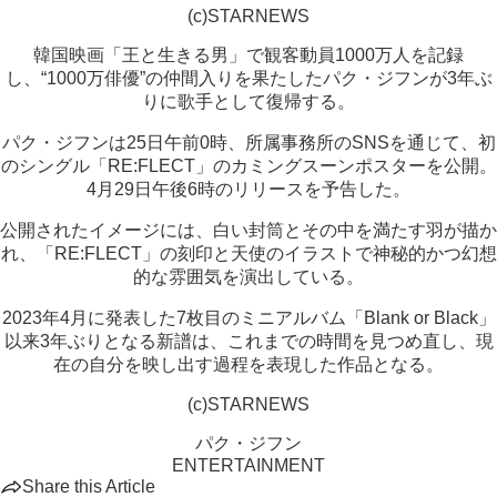
(c)STARNEWS
韓国映画「王と生きる男」で観客動員1000万人を記録
し、“1000万俳優”の仲間入りを果たしたパク・ジフンが3年ぶ
りに歌手として復帰する。
パク・ジフンは25日午前0時、所属事務所のSNSを通じて、初
のシングル「RE:FLECT」のカミングスーンポスターを公開。
4月29日午後6時のリリースを予告した。
公開されたイメージには、白い封筒とその中を満たす羽が描か
れ、「RE:FLECT」の刻印と天使のイラストで神秘的かつ幻想
的な雰囲気を演出している。
2023年4月に発表した7枚目のミニアルバム「Blank or Black」
以来3年ぶりとなる新譜は、これまでの時間を見つめ直し、現
在の自分を映し出す過程を表現した作品となる。
(c)STARNEWS
パク・ジフン
ENTERTAINMENT
Share this Article