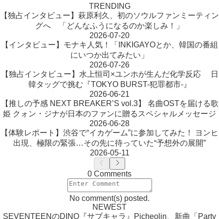
TRENDING
【独占インタビュー】萩原利久、初のソウルファンミーティン
グへ 「どんなふうになるのか楽しみ！」
2026-07-20
【インタビュー】モナキ人気！「INKIGAYOとか、韓国の番組
にいつか出てみたい」
2026-07-26
【独占インタビュー】水上恒司×ユンホが生んだ化学反応 日
韓タッグで挑む『TOKYO BURST-犯罪都市-』
2026-06-21
【推しの予感 NEXT BREAKER’S vol.3】 名曲OSTを届ける歌
姫 クォン・ジナが日本のファンに贈るスペシャルメッセージ
2026-06-28
【体験レポート】渋谷で“イカゲーム”に参加してみた！ ヨンヒ
出現、極限の緊張…その先に待っていた“予想外の展開”
2026-05-11
0 Comments
No comment(s) posted.
NEWEST
SEVENTEENのDINO『サブキャラ』Picheolin、新曲「Party