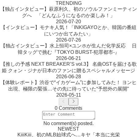
TRENDING
【独占インタビュー】萩原利久、初のソウルファンミーティン
グへ 「どんなふうになるのか楽しみ！」
2026-07-20
【インタビュー】モナキ人気！「INKIGAYOとか、韓国の番組
にいつか出てみたい」
2026-07-26
【独占インタビュー】水上恒司×ユンホが生んだ化学反応 日
韓タッグで挑む『TOKYO BURST-犯罪都市-』
2026-06-21
【推しの予感 NEXT BREAKER’S vol.3】 名曲OSTを届ける歌
姫 クォン・ジナが日本のファンに贈るスペシャルメッセージ
2026-06-28
【体験レポート】渋谷で“イカゲーム”に参加してみた！ ヨンヒ
出現、極限の緊張…その先に待っていた“予想外の展開”
2026-05-11
0 Comments
No comment(s) posted.
NEWEST
KiiiKiii、初のMLB始球式へ…キヤ「本当に光栄