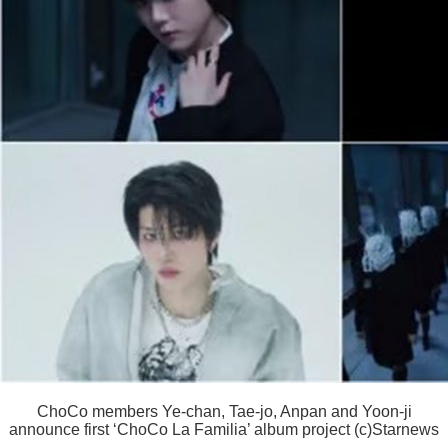
ChoCo members Ye-chan, Tae-jo, Anpan and Yoon-ji
announce first ‘ChoCo La Familia’ album project (c)Starnews